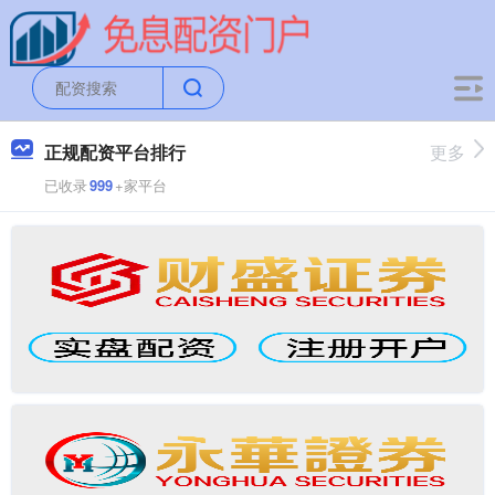
正规配资平台排行
更多
已收录
999
+家平台