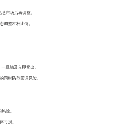
步熟悉市场后再调整。
动态调整杠杆比例。
），一旦触及立即卖出。
利润的同时防范回调风险。
票的风险。
整体亏损。