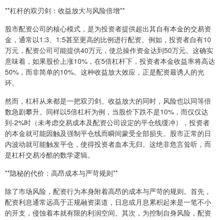
**杠杆的双刃剑：收益放大与风险倍增**
股市配资公司的核心模式，是为投资者提供超出其自有本金的交易资
金，通常以1:3、1:5甚至更高的比例进行配资。例如，投资者自有10
万元，配资公司可能提供40万元，使总操作资金达到50万元。这确实
意味着，如果股价上涨10%，在5倍杠杆下，投资者本金收益率将高达
50%，而非简单的10%。这种收益放大效应，正是配资最诱人的光
环。
然而，杠杆从来都是一把双刃剑。收益放大的同时，风险也以同等倍
数急剧攀升。同样以5倍杠杆为例，当股价下跌不是10%，而仅仅达
到-2%时（未考虑交易成本及配资公司设定的平仓线缓冲），投资者
的本金就可能因触及强制平仓线而瞬间蒙受全部损失。股市正常的日
内波动就可能触发平仓，使得投资者血本无归。这绝非危言耸听，而
是杠杆交易冷酷的数学逻辑。
**隐秘的代价：高昂成本与严苛规则**
除了市场风险，配资行为本身附着高昂的成本与严苛的规则。首先，
配资利息通常远高于正规融资渠道，日息或月息累积起来是一笔不小
的开支，侵蚀着本就有限的利润空间。其次，为控制自身风险，配资