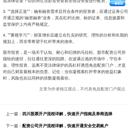
追加保证金？切勿用生活必需资金甚至借贷资金进行配资。
3. **选择正道**：确有融资需求且符合条件的投资者，应通过证券公司
开通正规的“融资融券”业务，其在杠杆比例、标的证券、信息披露和
监管保护上均有严格规定。
4. **重视学习**：财富增长应建立在扎实的研究、理性的分析和长期的
规划上，而非寄希望于杠杆带来的侥幸。
股市投资，是一场关于认知、耐心和纪律的马拉松。股市配资公司所
描绘的捷径，往往通往更深的陷阱。在波谲云诡的市场中，守住本
金、理性投资、远离不受法律保护的高杠杆诱惑免息配资门户，才是
对自己财富最根本的负责。记住：当你凝视着杠杆带来的收益幻象
时，风险也在以同样的倍数凝视着你。
文章为作者独立观点，不代表免息配资门户观点
上一篇：
四川股票开户流程详解，快速开户指南及券商选择
下一篇：
配资公司开户流程详解，快速开通安全交易账户