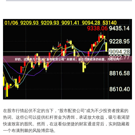
在股市行情起伏不定的当下，“股市配资公司”成为不少投资者搜索的
热词。这些公司以提供杠杆资金为诱饵，承诺放大收益，吸引着渴望
快速致富的股民。然而，在这看似便捷的财富通道背后，实则隐藏着
一个布满荆棘的风险博弈场。