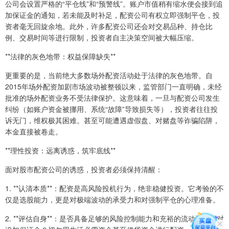
公司会设置严格的“平仓线”和“预警线”。账户市值稍有缩水便会接到追
加保证金的通知，若未能及时补足，配资公司有权立即强制平仓，投
资者毫无回旋余地。此外，许多配资公司还会对交易品种、持仓比
例、交易时间等进行限制，投资者自主决策空间被大幅压缩。
**法律的灰色地带：权益保障缺失**
更重要的是，当前绝大多数场外配资活动处于法律的灰色地带。自
2015年场外配资加剧市场波动被整顿以来，监管部门一直明确，未经
批准的场外配资业务不受法律保护。这意味着，一旦与配资公司发生
纠纷（如账户资金被挪用、系统“故障”导致损失等），投资者往往投
诉无门，维权极其困难。甚至可能遭遇虚假盘、对赌盘等诈骗陷阱，
本金直接被卷走。
**理性投资：远离诱惑，筑牢底线**
面对股市配资公司的诱惑，投资者必须保持清醒：
1. **认清本质**：配资是高风险投机行为，绝非稳健投资。它考验的不
仅是选股能力，更是对极端波动的承受力和对强制平仓的心理准备。
2. **评估自身**：是否具备足够的风险控制能力和充裕的流动资金应对