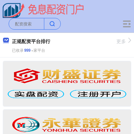
正规配资平台排行
更多
已收录
999
+家平台